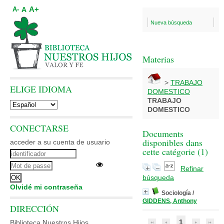
A+
A
A-
Nueva búsqueda
Materias
>
TRABAJO
ELIGE IDIOMA
DOMESTICO
TRABAJO
DOMESTICO
CONECTARSE
Documents
disponibles dans
acceder a su cuenta de usuario
cette catégorie (
1
)
Refinar
búsqueda
Olvidé mi contraseña
Sociología
/
GIDDENS, Anthony
DIRECCIÓN
1
Biblioteca Nuestros Hijos