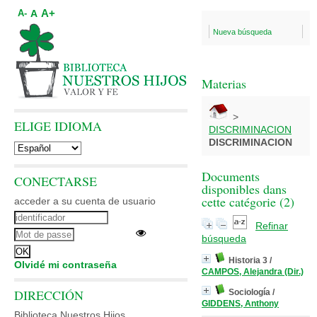
A+
A
A-
Nueva búsqueda
Materias
>
ELIGE IDIOMA
DISCRIMINACION
DISCRIMINACION
Documents
CONECTARSE
disponibles dans
cette catégorie (
2
)
acceder a su cuenta de usuario
Refinar
búsqueda
Historia 3
/
Olvidé mi contraseña
CAMPOS, Alejandra (Dir.)
DIRECCIÓN
Sociología
/
GIDDENS, Anthony
Biblioteca Nuestros Hijos