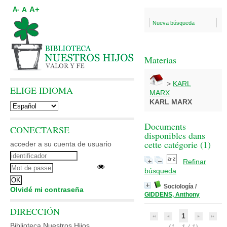
A+
A
A-
Nueva búsqueda
Materias
>
KARL
ELIGE IDIOMA
MARX
KARL MARX
Documents
CONECTARSE
disponibles dans
cette catégorie (
1
)
acceder a su cuenta de usuario
Refinar
búsqueda
Sociología
/
Olvidé mi contraseña
GIDDENS, Anthony
DIRECCIÓN
1
Biblioteca Nuestros Hijos