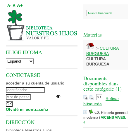
A+
A
A-
Nueva búsqueda
Materias
>
CULTURA
ELIGE IDIOMA
BURGUESA
CULTURA
BURGUESA
CONECTARSE
Documents
disponibles dans
acceder a su cuenta de usuario
cette catégorie (
1
)
Refinar
búsqueda
Olvidé mi contraseña
v.2. Historia general
moderna
/
VICENS VIVES,
DIRECCIÓN
J
Biblioteca Nuestros Hijos