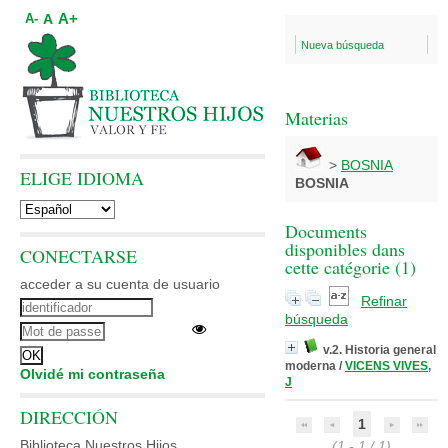
A+
A
A-
Nueva búsqueda
Materias
>
BOSNIA
ELIGE IDIOMA
BOSNIA
Documents
disponibles dans
CONECTARSE
cette catégorie (
1
)
acceder a su cuenta de usuario
Refinar
búsqueda
v.2. Historia general
moderna
/
VICENS VIVES,
Olvidé mi contraseña
J
DIRECCIÓN
1
Biblioteca Nuestros Hijos
(1 - 1 / 1)