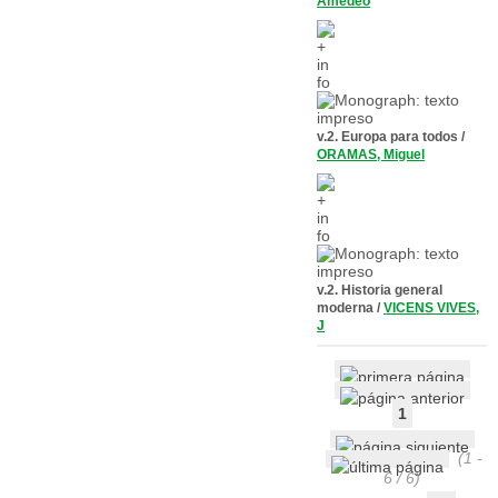
Amedeo
v.2. Europa para todos
/
ORAMAS, Miguel
v.2. Historia general
moderna
/
VICENS VIVES,
J
1
(1 -
6 / 6)