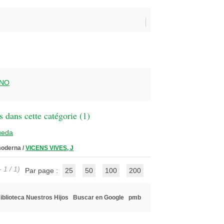
RNO
 dans cette catégorie (
1
)
ueda
 moderna
/
VICENS VIVES, J
 1 / 1)
Par page :
25
50
100
200
iblioteca Nuestros Hijos
Buscar en Google
pmb