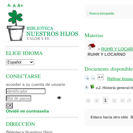
A+
A
A-
Nueva búsqueda
Materias
>
RUHR Y LOCA
ELIGE IDIOMA
RUHR Y LOCARNO
Documents disponibles
CONECTARSE
Refinar búsq
acceder a su cuenta de usuario
v.2. Historia general
1
(1 -
Olvidé mi contraseña
Enlace hacia otro sitio
B
DIRECCIÓN
Biblioteca Nuestros Hijos