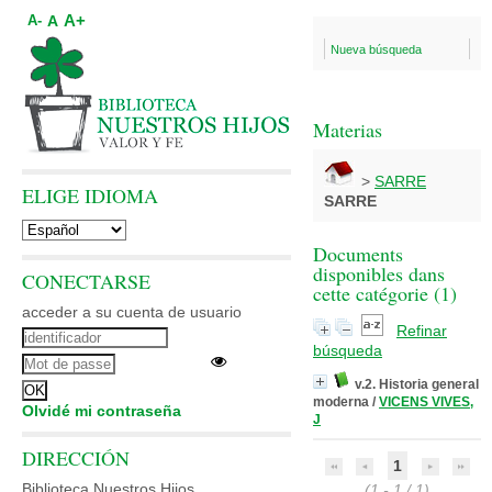
A+
A
A-
Nueva búsqueda
Materias
>
SARRE
ELIGE IDIOMA
SARRE
Documents
disponibles dans
CONECTARSE
cette catégorie (
1
)
acceder a su cuenta de usuario
Refinar
búsqueda
v.2. Historia general
moderna
/
VICENS VIVES,
Olvidé mi contraseña
J
DIRECCIÓN
1
Biblioteca Nuestros Hijos
(1 - 1 / 1)