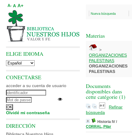
A+
A
A-
Nueva búsqueda
Materias
>
ELIGE IDIOMA
ORGANIZACIONES
PALESTINAS
ORGANIZACIONES
PALESTINAS
CONECTARSE
Documents
acceder a su cuenta de usuario
disponibles dans
cette catégorie (
1
)
Refinar
búsqueda
Olvidé mi contraseña
Historia IV
/
DIRECCIÓN
CORRAL, Pilar
Biblioteca Nuestros Hijos