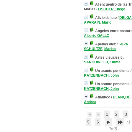
Al encuentro de las T
Marías
/
FISCHER, Diego
Alivio de luto
/
DELGA
APARAÍN, Mario
Ángeles entre nosotr
Alberto GALLO
Apenas diez
/
SILVA
SCHULTZE, Marisa
Artes visuales 6
/
SANGUINETTI, Emma
Un asunto pendiente
/
KATZENBACH, John
Un asunto pendiente
/
KATZENBACH, John
Atlántico
/
BLANQUÉ,
Andrea
1
2
3
5
6
(1 
250)