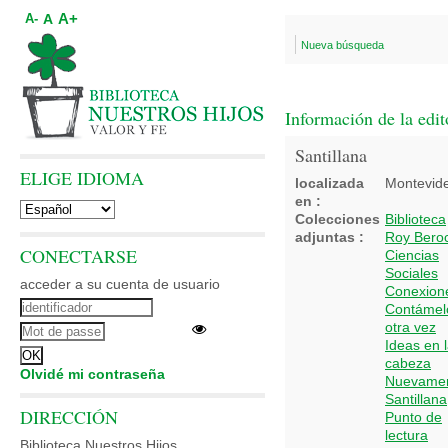
A+
A
A-
Nueva búsqueda
Información de la edit
Santillana
ELIGE IDIOMA
localizada
Montevid
en :
Colecciones
Biblioteca
adjuntas :
Roy Bero
CONECTARSE
Ciencias
Sociales
acceder a su cuenta de usuario
Conexion
Contámel
otra vez
Ideas en 
cabeza
Olvidé mi contraseña
Nuevame
Santillana
DIRECCIÓN
Punto de
lectura
Biblioteca Nuestros Hijos