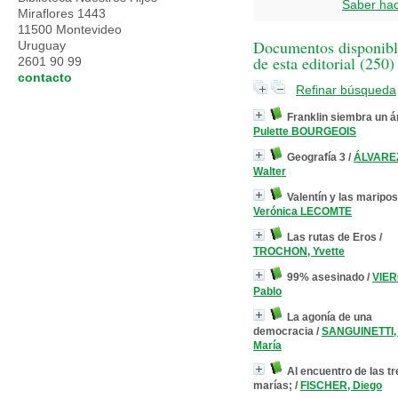
Saber ha
Miraflores 1443
11500 Montevideo
Documentos disponibl
Uruguay
de esta editorial (
250
)
2601 90 99
contacto
Refinar búsqueda
Franklin siembra un á
Pulette BOURGEOIS
Geografía 3
/
ÁLVARE
Walter
Valentín y las maripo
Verónica LECOMTE
Las rutas de Eros
/
TROCHON, Yvette
99% asesinado
/
VIER
Pablo
La agonía de una
democracia
/
SANGUINETTI, 
María
Al encuentro de las tr
marías;
/
FISCHER, Diego