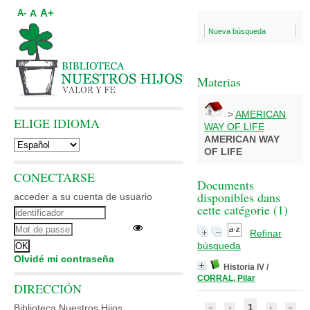
A+
A
A-
Nueva búsqueda
Materias
>
AMERICAN
ELIGE IDIOMA
WAY OF LIFE
AMERICAN WAY
OF LIFE
CONECTARSE
Documents
disponibles dans
acceder a su cuenta de usuario
cette catégorie (
1
)
Refinar
búsqueda
Olvidé mi contraseña
Historia IV
/
CORRAL, Pilar
DIRECCIÓN
1
Biblioteca Nuestros Hijos