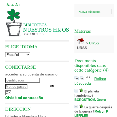
A+
A
A-
Nueva búsqueda
Materias
>
URSS
ELIGE IDIOMA
URSS
Documents
disponibles dans
CONECTARSE
cette catégorie (
4
)
acceder a su cuenta de usuario
Refinar
búsqueda
El planeta
hambriento
/
Olvidé mi contraseña
BORGSTROM, Georg
La guerra después
DIRECCIÓN
de la guerra
/
Melvyn P.
LEFFLER
Biblioteca Nuestros Hijos