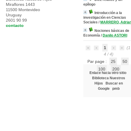
Miraflores 1443
epílogo
11500 Montevideo
Introducción a la
Uruguay
investigación en Ciencias
2601 90 99
Sociales
/
MARRERO, Adria
contacto
Nociones básicas de
Economía
/
Danilo ASTORI
1
(1 
4 / 4)
Par page :
25
50
100
200
Enlace hacia otro sitio
Biblioteca Nuestros
Hijos
Buscar en
Google
pmb