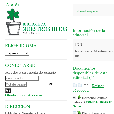
A+
A
A-
Nueva búsqueda
Información de la
editorial
FCU
ELIGE IDIOMA
localizada
Montevideo
en :
CONECTARSE
Documentos
disponibles de esta
acceder a su cuenta de usuario
editorial (
4
)
Refinar
búsqueda
Olvidé mi contraseña
Derecho Positivo
Laboral
/
ERMIDA URIARTE,
DIRECCIÓN
Oscar
Biblioteca Nuestros Hijos
Diez relatos y un