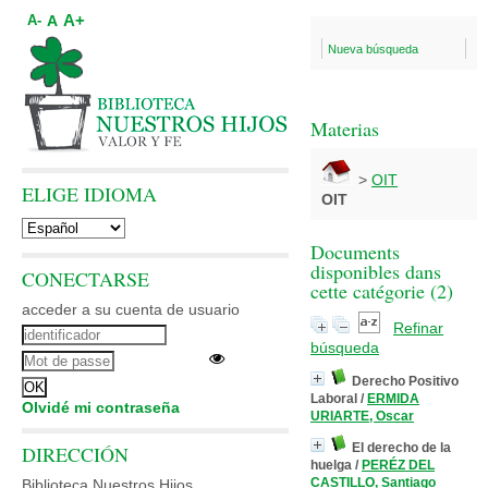
A+
A
A-
Nueva búsqueda
Materias
>
OIT
ELIGE IDIOMA
OIT
Documents
disponibles dans
CONECTARSE
cette catégorie (
2
)
acceder a su cuenta de usuario
Refinar
búsqueda
Derecho Positivo
Laboral
/
ERMIDA
Olvidé mi contraseña
URIARTE, Oscar
El derecho de la
DIRECCIÓN
huelga
/
PERÉZ DEL
CASTILLO, Santiago
Biblioteca Nuestros Hijos