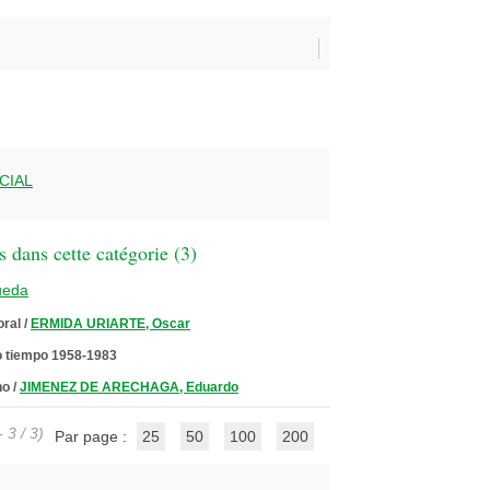
CIAL
 dans cette catégorie (
3
)
ueda
oral
/
ERMIDA URIARTE, Oscar
o tiempo 1958-1983
ho
/
JIMENEZ DE ARECHAGA, Eduardo
 3 / 3)
Par page :
25
50
100
200