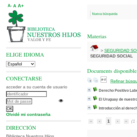
A+
A
A-
Nueva búsqueda
Materias
>
SEGURIDAD SO
ELIGE IDIOMA
SEGURIDAD SOCIAL
Documents disponibles
CONECTARSE
Refinar búsq
acceder a su cuenta de usuario
Derecho Positivo Lab
El Uruguay de nuestr
Introducción al derec
Olvidé mi contraseña
1
(1 -
DIRECCIÓN
Biblioteca Nuestros Hijos