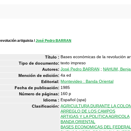
evolución artiguista
/
José Pedro BARRAN
Bases económicas de la revolución art
Título :
texto impreso
Tipo de documento:
José Pedro BARRAN
;
NAHUM, Benja
Autores:
4a ed
Mención de edición:
Montevideo : Banda Oriental
Editorial:
1985
Fecha de publicación:
160 p
Número de páginas:
Español (
spa
)
Idioma :
AGRICULTURA DURANTE LA COLON
Clasificación:
ARREGLO DE LOS CAMPOS
ARTIGAS Y LA POLITICA AGRICOLA
BANDA ORIENTAL
BASES ECONOMICAS DEL FEDERA