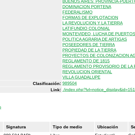
BUENOS AIRES: PROVINCIA-PUERT
DOMINACION PORTENA
FEDERALISMO
FORMAS DE EXPLOTACION
LA REVOLUCION Y LA TIERRA
LATIFUNDIO COLONIAL
MONTEVIDEO, LUCHA DE PUERTO
POLITICA AGRARIA DE ARTIGAS
POSEEDORES DE TIERRA
PROPIEDAD DE LA TIERRA
PROYECTOS DE COLONIZACION A
REGLAMENTO DE 1815
REGLAMENTO PROVISORIO DE LA P
REVOLUCION ORIENTAL
VILLA GUADALUPE
989504
Clasificación:
./index.php?lvl=notice_display&id=15
Link:
o
Signatura
Tipo de medio
Ubicación
S