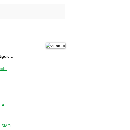
iguista
mín
IA
LISMO