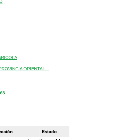
O
S
GRICOLA
ROVINCIA ORIENTAL...
168
ección
Estado