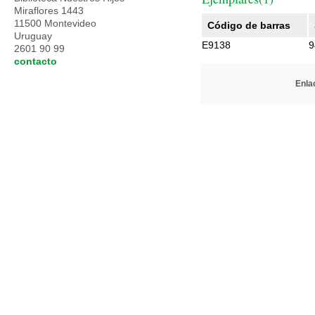
Miraflores 1443
11500 Montevideo
Código de barras
Uruguay
E9138
9
2601 90 99
contacto
Enlac