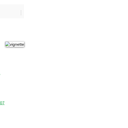
a
207