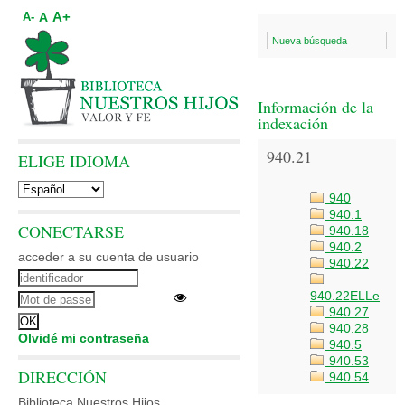
A+
A
A-
Nueva búsqueda
Información de la
indexación
940.21
ELIGE IDIOMA
940
940.1
CONECTARSE
940.18
940.2
acceder a su cuenta de usuario
940.22
940.22ELLe
940.27
940.28
Olvidé mi contraseña
940.5
940.53
DIRECCIÓN
940.54
Biblioteca Nuestros Hijos