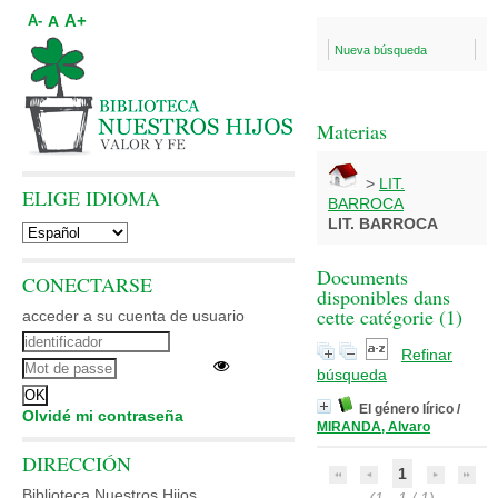
A+
A
A-
Nueva búsqueda
Materias
>
LIT.
ELIGE IDIOMA
BARROCA
LIT. BARROCA
Documents
CONECTARSE
disponibles dans
cette catégorie (
1
)
acceder a su cuenta de usuario
Refinar
búsqueda
El género lírico
/
Olvidé mi contraseña
MIRANDA, Alvaro
DIRECCIÓN
1
Biblioteca Nuestros Hijos