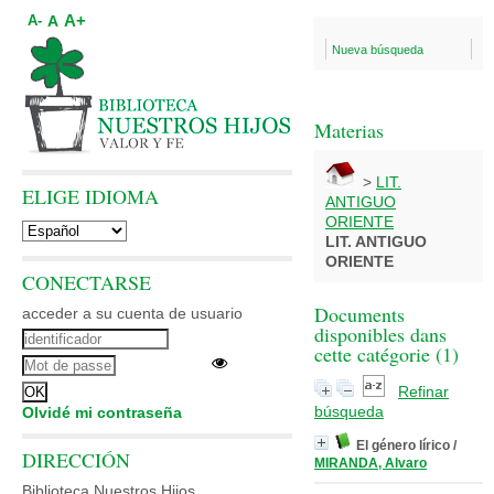
A+
A
A-
Nueva búsqueda
Materias
>
LIT.
ELIGE IDIOMA
ANTIGUO
ORIENTE
LIT. ANTIGUO
ORIENTE
CONECTARSE
Documents
acceder a su cuenta de usuario
disponibles dans
cette catégorie (
1
)
Refinar
búsqueda
Olvidé mi contraseña
El género lírico
/
DIRECCIÓN
MIRANDA, Alvaro
Biblioteca Nuestros Hijos