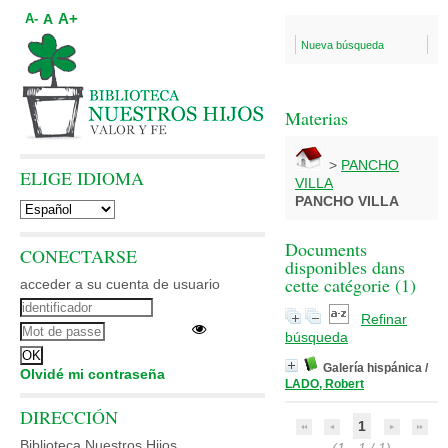
A+
A
A-
Nueva búsqueda
Materias
>
PANCHO
ELIGE IDIOMA
VILLA
PANCHO VILLA
Documents
CONECTARSE
disponibles dans
cette catégorie (
1
)
acceder a su cuenta de usuario
Refinar
búsqueda
Galería hispánica
/
Olvidé mi contraseña
LADO, Robert
DIRECCIÓN
1
Biblioteca Nuestros Hijos