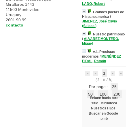
LADO, Robert
Miraflores 1443
11500 Montevideo
Grandes poetas de
Uruguay
Hispanoamerica
/
2601 90 99
JIMÉNEZ, José Olivio
contacto
(Selecc.)
Nuestro patrimonio
/
ALVAREZ MONTERO,
Miguel
v.4. Prosistas
modernos
/
MENÉNDEZ
PIDAL, Ramón
1
(1 - 5 / 5)
Par page :
25
50
100
200
Enlace hacia otro
sitio
Biblioteca
Nuestros Hijos
Buscar en Google
pmb