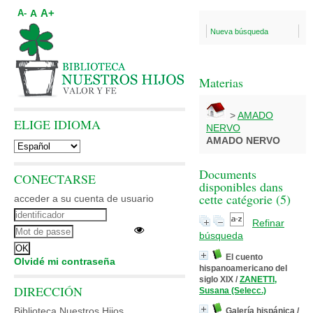
A+
A
A-
Nueva búsqueda
Materias
>
AMADO
ELIGE IDIOMA
NERVO
AMADO NERVO
Documents
CONECTARSE
disponibles dans
cette catégorie (
5
)
acceder a su cuenta de usuario
Refinar
búsqueda
El cuento
Olvidé mi contraseña
hispanoamericano del
siglo XIX
/
ZANETTI,
DIRECCIÓN
Susana (Selecc.)
Biblioteca Nuestros Hijos
Galería hispánica
/