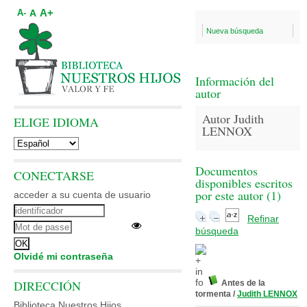
A+
A
A-
Nueva búsqueda
Información del
autor
Autor Judith
ELIGE IDIOMA
LENNOX
Documentos
CONECTARSE
disponibles escritos
por este autor (
1
)
acceder a su cuenta de usuario
Refinar
búsqueda
Olvidé mi contraseña
DIRECCIÓN
Antes de la
tormenta
/
Judith LENNOX
Biblioteca Nuestros Hijos