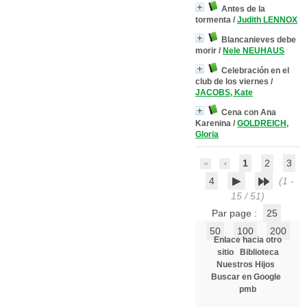
Antes de la
tormenta
/
Judith LENNOX
Blancanieves debe
morir
/
Nele NEUHAUS
Celebración en el
club de los viernes
/
JACOBS, Kate
Cena con Ana
Karenina
/
GOLDREICH,
Gloria
1
2
3
4
(1 -
15 / 51)
Par page :
25
50
100
200
Enlace hacia otro
sitio
Biblioteca
Nuestros Hijos
Buscar en Google
pmb