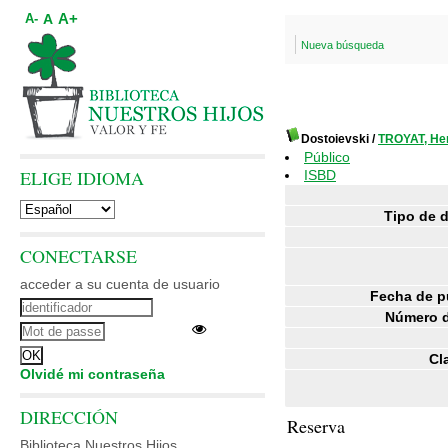
A+
A
A-
Nueva búsqueda
Dostoievski
/
TROYAT, He
Público
ELIGE IDIOMA
ISBD
Tipo de 
CONECTARSE
acceder a su cuenta de usuario
Fecha de p
Número d
Cl
Olvidé mi contraseña
DIRECCIÓN
Reserva
Biblioteca Nuestros Hijos