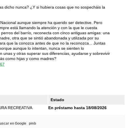
has dicho nunca? ¿Y si hubiera cosas que no sospecháis la
 Nacional aunque siempre ha querido ser detective. Pero
mpre está llamando la atención y con la que le cuesta
e perros del barrio, reconecta con cinco antiguas amigas: una
dre, otra que se sintió abandonada y utilizada por su
ara que la conozca antes de que no la reconozca... Juntas
porque aunque lo intentan, nunca se sienten lo
 unas y otras superar sus diferencias, ayudarse y sobrevivir
más como hijas y como madres?
967
n
Estado
URA RECREATIVA
En préstamo hasta 18/08/2026
uscar en Google
pmb