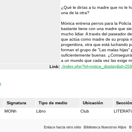
¿Qué le dirías a tu madre que no le 
una de la otra?
Mónica entrena perros para la Policía
bastante tiene con una madre que sie
mucho lidiar. A través del paseador d
que actúa como madre de su propia ma
progenitora, otra que está luchando p
forman el grupo de "Las malas hijas" 
suficientemente buenas. ¿Conseguirán
a un mundo que cada vez las exige 
./index.php?lvl=notice_display&id=25
Link:
o
Signatura
Tipo de medio
Ubicación
Secció
MONh
Libro
Club
LITERAT
Enlace hacia otro sitio
Biblioteca Nuestros Hijos
B