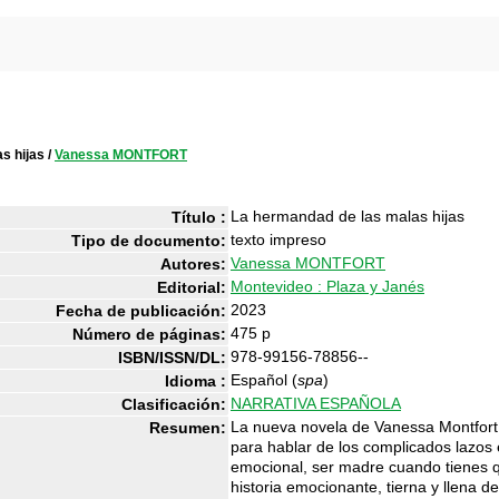
s hijas
/
Vanessa MONTFORT
La hermandad de las malas hijas
Título :
texto impreso
Tipo de documento:
Vanessa MONTFORT
Autores:
Montevideo : Plaza y Janés
Editorial:
2023
Fecha de publicación:
475 p
Número de páginas:
978-99156-78856--
ISBN/ISSN/DL:
Español (
spa
)
Idioma :
NARRATIVA ESPAÑOLA
Clasificación:
La nueva novela de Vanessa Montfort 
Resumen:
para hablar de los complicados lazos 
emocional, ser madre cuando tienes 
historia emocionante, tierna y llena d