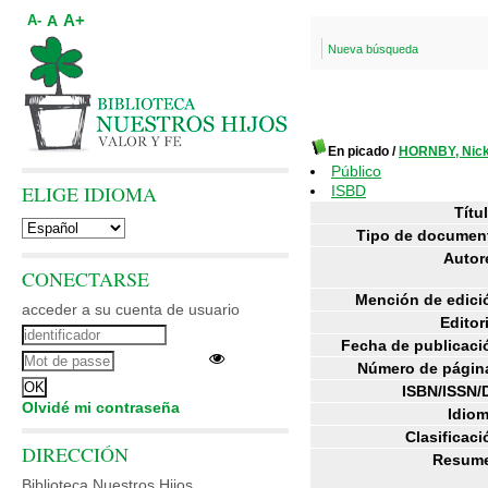
A+
A
A-
Nueva búsqueda
En picado
/
HORNBY, Nic
Público
ELIGE IDIOMA
ISBD
Títul
Tipo de documen
Autor
CONECTARSE
Mención de edici
acceder a su cuenta de usuario
Editori
Fecha de publicaci
Número de págin
ISBN/ISSN/
Olvidé mi contraseña
Idiom
Clasificaci
DIRECCIÓN
Resum
Biblioteca Nuestros Hijos