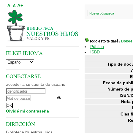
A+
A
A-
Nueva búsqueda
Todo esto te daré
/
Dolor
Público
ELIGE IDIOMA
ISBD
Tipo de doc
CONECTARSE
E
Fecha de publ
acceder a su cuenta de usuario
Número de p
ISBN/I
Nota 
Olvidé mi contraseña
Clasif
R
DIRECCIÓN
Biblioteca Nuestros Hijos