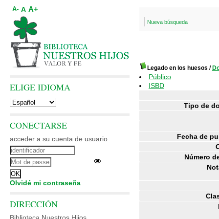
A+
A
A-
Nueva búsqueda
Legado en los huesos
/
D
Público
ELIGE IDIOMA
ISBD
Tipo de d
CONECTARSE
Fecha de pu
acceder a su cuenta de usuario
Número de
Not
Olvidé mi contraseña
Clas
DIRECCIÓN
Biblioteca Nuestros Hijos