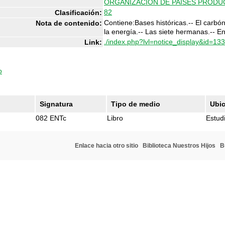
ORGANIZACION DE PAISES PRODU
82
Clasificación:
Contiene:Bases históricas.-- El carbón.-
Nota de contenido:
la energía.-- Las siete hermanas.-- E
./index.php?lvl=notice_display&id=13
Link:
o
Signatura
Tipo de medio
Ubi
082 ENTc
Libro
Estudi
Enlace hacia otro sitio
Biblioteca Nuestros Hijos
B