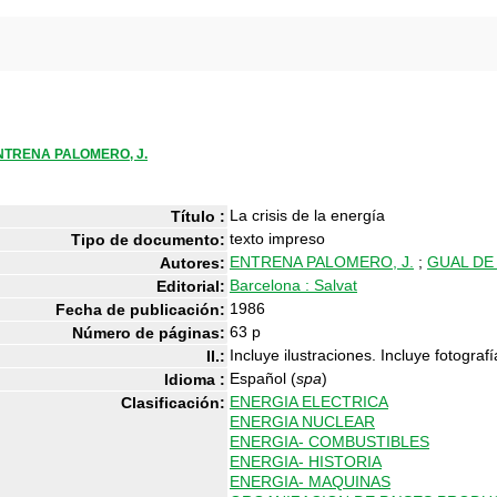
NTRENA PALOMERO, J.
La crisis de la energía
Título :
texto impreso
Tipo de documento:
ENTRENA PALOMERO, J.
;
GUAL DE
Autores:
Barcelona : Salvat
Editorial:
1986
Fecha de publicación:
63 p
Número de páginas:
Incluye ilustraciones. Incluye fotografí
Il.:
Español (
spa
)
Idioma :
ENERGIA ELECTRICA
Clasificación:
ENERGIA NUCLEAR
ENERGIA- COMBUSTIBLES
ENERGIA- HISTORIA
ENERGIA- MAQUINAS