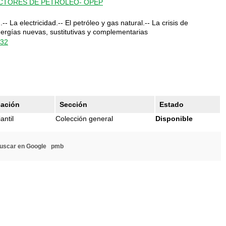
CTORES DE PETROLEO- OPEP
- La electricidad.-- El petróleo y gas natural.-- La crisis de
nergías nuevas, sustitutivas y complementarias
332
cación
Sección
Estado
antil
Colección general
Disponible
uscar en Google
pmb