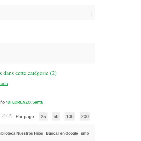
 dans cette catégorie (
2
)
ueda
año
/
DI LORENZO, Santa
 2 / 2)
Par page :
25
50
100
200
iblioteca Nuestros Hijos
Buscar en Google
pmb