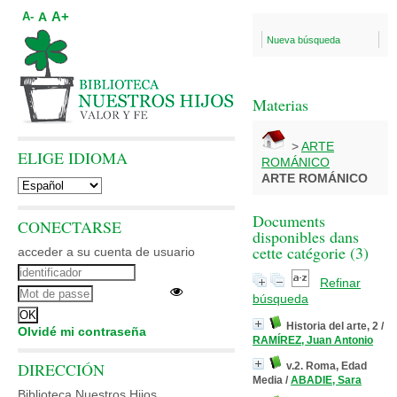
A+
A
A-
Nueva búsqueda
Materias
>
ARTE
ELIGE IDIOMA
ROMÁNICO
ARTE ROMÁNICO
Documents
CONECTARSE
disponibles dans
cette catégorie (
3
)
acceder a su cuenta de usuario
Refinar
búsqueda
Historia del arte, 2
/
Olvidé mi contraseña
RAMÍREZ, Juan Antonio
DIRECCIÓN
v.2. Roma, Edad
Media
/
ABADIE, Sara
Biblioteca Nuestros Hijos