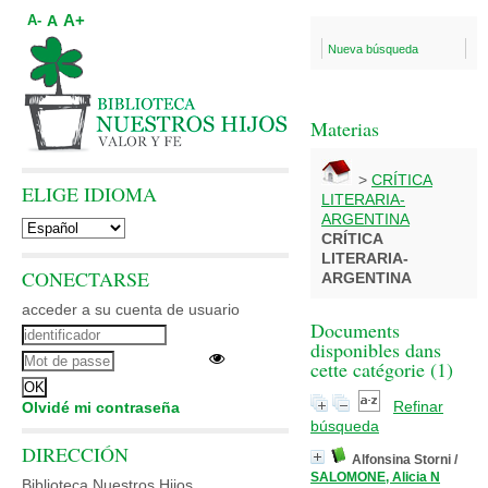
A+
A
A-
Nueva búsqueda
Materias
>
CRÍTICA
ELIGE IDIOMA
LITERARIA-
ARGENTINA
CRÍTICA
LITERARIA-
CONECTARSE
ARGENTINA
acceder a su cuenta de usuario
Documents
disponibles dans
cette catégorie (
1
)
Refinar
Olvidé mi contraseña
búsqueda
DIRECCIÓN
Alfonsina Storni
/
SALOMONE, Alicia N
Biblioteca Nuestros Hijos