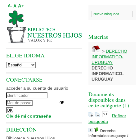
A+
A
A-
Nueva búsqueda
Materias
>
DERECHO
ELIGE IDIOMA
INFORMATICO-
URUGUAY
DERECHO
INFORMATICO-
CONECTARSE
URUGUAY
acceder a su cuenta de usuario
Documents
disponibles dans
cette catégorie (
1
)
Refinar
Olvidé mi contraseña
búsqueda
DIRECCIÓN
Derecho
informático uruguayo
/
Biblioteca Nuestros Hijos