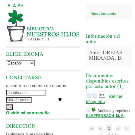
A+
A
A-
Nueva búsqueda
Información del
autor
Autor OREJAS-
ELIGE IDIOMA
MIRANDA, B.
Documentos
CONECTARSE
disponibles escritos
por este autor (
1
)
acceder a su cuenta de usuario
Refinar
búsqueda
Anfíbios y reptiles
/
Olvidé mi contraseña
KLAPPENBACH, M. A.
DIRECCIÓN
1
Biblioteca Nuestros Hijos