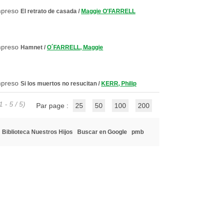
El retrato de casada
/
Maggie O'FARRELL
Hamnet
/
O´FARRELL, Maggie
Si los muertos no resucitan
/
KERR, Philip
1 - 5 / 5)
Par page :
25
50
100
200
Biblioteca Nuestros Hijos
Buscar en Google
pmb