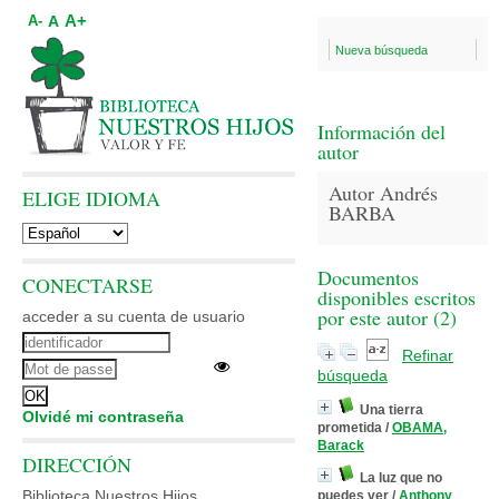
A+
A
A-
Nueva búsqueda
Información del
autor
Autor Andrés
ELIGE IDIOMA
BARBA
Documentos
CONECTARSE
disponibles escritos
por este autor (
2
)
acceder a su cuenta de usuario
Refinar
búsqueda
Una tierra
Olvidé mi contraseña
prometida
/
OBAMA,
Barack
DIRECCIÓN
La luz que no
Biblioteca Nuestros Hijos
puedes ver
/
Anthony