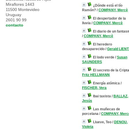
Miraflores 1443
¿Dónde está el tío
11500 Montevideo
Ramón?
/
COMPANY, Mercè
Uruguay
El despertador de la
2601 90 99
lluvia
/
COMPANY, Mercè
contacto
El diario de un fanta
/
COMPANY, Mercè
El heredero
desaparecido
/
Gerald LIENT
El lodo verde
/
Susan
SAUNDERS
El secreto de la Cript
Fritz HELLMANN
Energía atómica
/
FISCHER, Vera
Ibai taxista
/
BALLAZ,
Jesús
Las muñecas de
porcelana
/
COMPANY, Merc
Llueve, Teo
/
DENOU,
Violeta