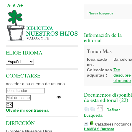
A+
A
A-
Nueva búsqueda
Información de la
editorial
Timun Mas
ELIGE IDIOMA
localizada
Barcelon
en :
Colecciones
Teo
CONECTARSE
adjuntas :
descubre
el mundo
acceder a su cuenta de usuario
Documentos disponibl
de esta editorial (
22
)
Refinar
Olvidé mi contraseña
búsqueda
DIRECCIÓN
Cazadores nocturnos
HAMBLY, Barbara
Biblioteca Nuestros Hijos