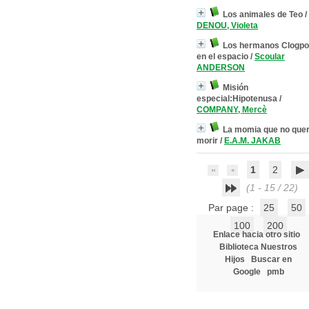
Los animales de Teo
/
DENOU, Violeta
Los hermanos Clogpo
en el espacio
/
Scoular
ANDERSON
Misión
especial:Hipotenusa
/
COMPANY, Mercè
La momia que no quer
morir
/
E.A.M. JAKAB
1
2
(1 - 15 / 22)
Par page :
25
50
100
200
Enlace hacia otro sitio
Biblioteca Nuestros
Hijos
Buscar en
Google
pmb