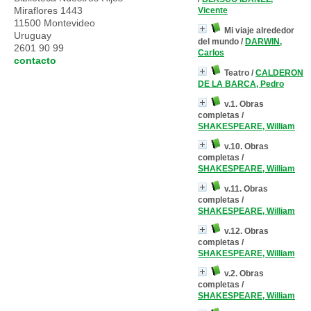
Miraflores 1443
Vicente
11500 Montevideo
Mi viaje alrededor
Uruguay
del mundo
/
DARWIN,
2601 90 99
Carlos
contacto
Teatro
/
CALDERON
DE LA BARCA, Pedro
v.1. Obras
completas
/
SHAKESPEARE, William
v.10. Obras
completas
/
SHAKESPEARE, William
v.11. Obras
completas
/
SHAKESPEARE, William
v.12. Obras
completas
/
SHAKESPEARE, William
v.2. Obras
completas
/
SHAKESPEARE, William