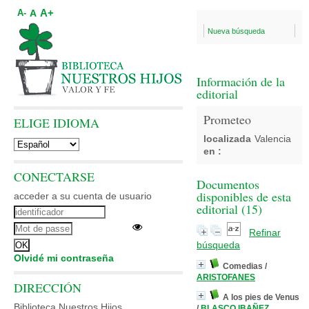
A+
A
A-
Nueva búsqueda
Información de la
editorial
Prometeo
ELIGE IDIOMA
localizada
Valencia
en :
CONECTARSE
Documentos
disponibles de esta
acceder a su cuenta de usuario
editorial (
15
)
Refinar
búsqueda
Olvidé mi contraseña
Comedias
/
ARISTOFANES
DIRECCIÓN
A los pies de Venus
Biblioteca Nuestros Hijos
/
BLASCO IBAÑEZ,