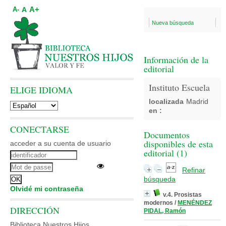
A+
A
A-
Nueva búsqueda
Información de la
editorial
Instituto Escuela
ELIGE IDIOMA
localizada
Madrid
en :
CONECTARSE
Documentos
disponibles de esta
acceder a su cuenta de usuario
editorial (
1
)
Refinar
búsqueda
Olvidé mi contraseña
v.4. Prosistas
modernos
/
MENÉNDEZ
DIRECCIÓN
PIDAL, Ramón
Biblioteca Nuestros Hijos