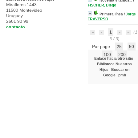
Noventa y tantos...
/
Miraflores 1443
FISCHER, Diego
11500 Montevideo
Primera línea
/
Jorge
Uruguay
TRAVERSO
2601 90 99
contacto
1
(1 
3 / 3)
Par page :
25
50
100
200
Enlace hacia otro sitio
Biblioteca Nuestros
Hijos
Buscar en
Google
pmb