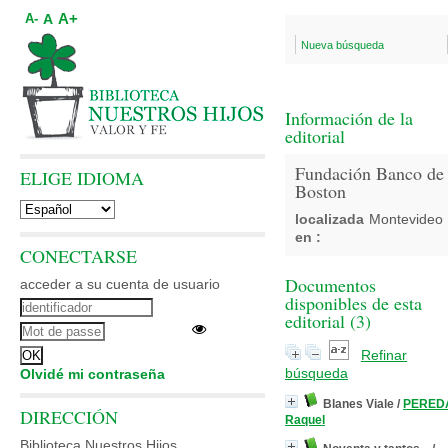
A+
A
A-
Nueva búsqueda
Información de la
editorial
Fundación Banco de
ELIGE IDIOMA
Boston
localizada
Montevideo
en :
CONECTARSE
Documentos
acceder a su cuenta de usuario
disponibles de esta
editorial (
3
)
Refinar
búsqueda
Olvidé mi contraseña
Blanes Viale
/
PERED
DIRECCIÓN
Raquel
Biblioteca Nuestros Hijos