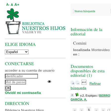
A+
A
A-
Nueva búsqueda
Información de la
editorial
Comini
ELIGE IDIOMA
localizada
Montevideo
en :
CONECTARSE
Documentos
disponibles de esta
acceder a su cuenta de usuario
editorial (
1
)
Refinar
búsqueda
Olvidé mi contraseña
v.2. Espigas
/
BERRO
GARCÍA, A.
DIRECCIÓN
1
(1 
Biblioteca Nuestros Hijos