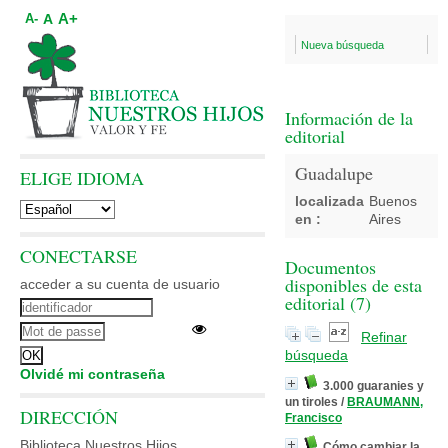
A+
A
A-
Nueva búsqueda
Información de la
editorial
Guadalupe
ELIGE IDIOMA
localizada
Buenos
en :
Aires
CONECTARSE
Documentos
disponibles de esta
acceder a su cuenta de usuario
editorial (
7
)
Refinar
búsqueda
Olvidé mi contraseña
3.000 guaranies y
un tiroles
/
BRAUMANN,
DIRECCIÓN
Francisco
Biblioteca Nuestros Hijos
Cómo cambiar la