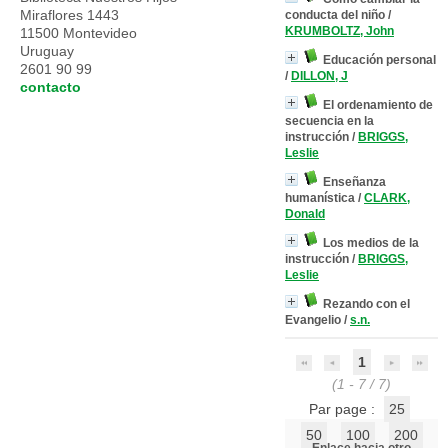
Miraflores 1443
conducta del niño
/
KRUMBOLTZ, John
11500 Montevideo
Uruguay
Educación personal
2601 90 99
/
DILLON, J
contacto
El ordenamiento de
secuencia en la
instrucción
/
BRIGGS,
Leslie
Enseñanza
humanística
/
CLARK,
Donald
Los medios de la
instrucción
/
BRIGGS,
Leslie
Rezando con el
Evangelio
/
s.n.
1
(1 - 7 / 7)
Par page :
25
50
100
200