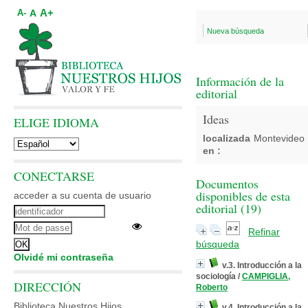
A+
A
A-
Nueva búsqueda
Información de la
editorial
Ideas
ELIGE IDIOMA
localizada
Montevideo
en :
CONECTARSE
Documentos
disponibles de esta
acceder a su cuenta de usuario
editorial (
19
)
Refinar
búsqueda
Olvidé mi contraseña
v.3. Introducción a la
sociología
/
CAMPIGLIA,
DIRECCIÓN
Roberto
Biblioteca Nuestros Hijos
v.4. Introducción a la