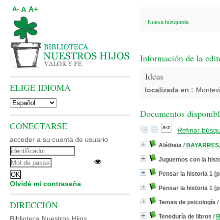
A+
A
A-
Nueva búsqueda
Información de la edit
Ideas
ELIGE IDIOMA
localizada en :
Montev
Documentos disponibles
CONECTARSE
Refinar búsq
acceder a su cuenta de usuario
Alétheia
/
BAYARRES,
Juguemos con la hist
Pensar la historia 1 (
Olvidé mi contraseña
Pensar la historia 1 (
DIRECCIÓN
Temas de psicología
/
Teneduría de libros
/
R
Biblioteca Nuestros Hijos