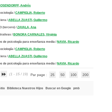
OSENDORFF, Andrés
sociología
/
CAMPIGLIA, Roberto
ciera
/
ABELLA ZUASTI, Guillermo
 3 (tercero)
/
ZAVALA, Ana
trativas
/
BONORA CARNALES, Virginia
tos de psicología para enseñanza media
/
NAVIA, Ricardo
sociología
/
CAMPIGLIA, Roberto
ciera
/
ABELLA ZUASTI, Guillermo
tos de psicología para enseñanza media
/
NAVIA, Ricardo
(1 - 15 / 19)
Par page :
25
50
100
200
itio
Biblioteca Nuestros Hijos
Buscar en Google
pmb