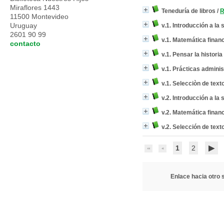
Miraflores 1443
Teneduría de libros
/
R
11500 Montevideo
Uruguay
v.1. Introducción a la 
2601 90 99
v.1. Matemática finan
contacto
v.1. Pensar la historia
v.1. Prácticas adminis
v.1. Selecciòn de tex
v.2. Introducción a la 
v.2. Matemática finan
v.2. Selección de tex
1
2
Enlace hacia otro s