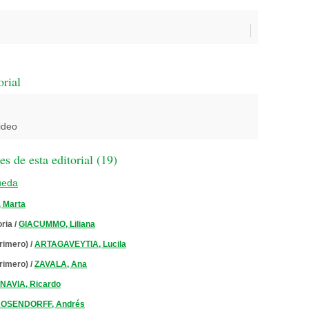
orial
ideo
 de esta editorial (
19
)
ueda
 Marta
oria
/
GIACUMMO, Liliana
primero)
/
ARTAGAVEYTIA, Lucila
primero)
/
ZAVALA, Ana
NAVIA, Ricardo
OSENDORFF, Andrés