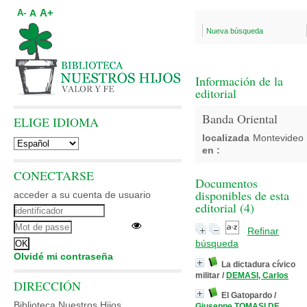
A+
A
A-
Nueva búsqueda
Información de la
editorial
Banda Oriental
ELIGE IDIOMA
localizada
Montevideo
en :
CONECTARSE
Documentos
disponibles de esta
acceder a su cuenta de usuario
editorial (
4
)
Refinar
búsqueda
Olvidé mi contraseña
La dictadura cívico
militar
/
DEMASI, Carlos
DIRECCIÓN
El Gatopardo
/
Biblioteca Nuestros Hijos
Giuseppe TOMASI DE