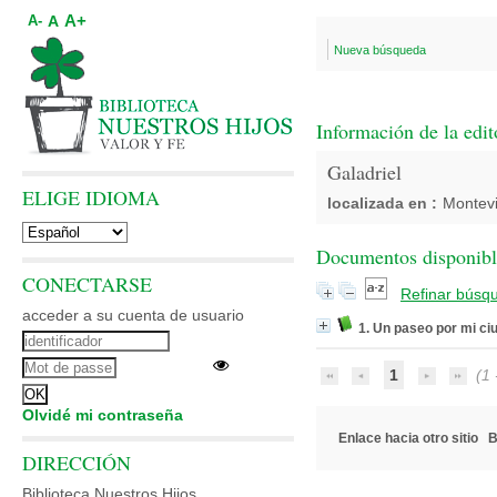
A+
A
A-
Nueva búsqueda
Información de la edit
Galadriel
ELIGE IDIOMA
localizada en :
Montev
Documentos disponibles
CONECTARSE
Refinar búsq
acceder a su cuenta de usuario
1. Un paseo por mi ci
1
(1 -
Olvidé mi contraseña
Enlace hacia otro sitio
B
DIRECCIÓN
Biblioteca Nuestros Hijos