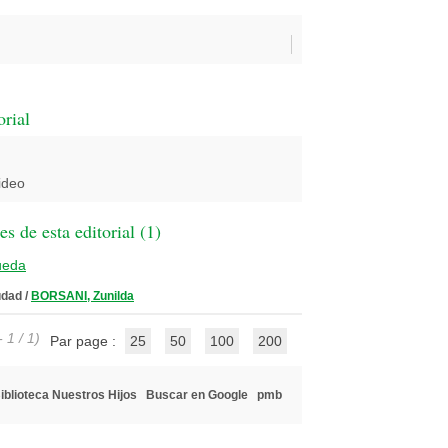
orial
ideo
 de esta editorial (
1
)
ueda
udad
/
BORSANI, Zunilda
 1 / 1)
Par page :
25
50
100
200
iblioteca Nuestros Hijos
Buscar en Google
pmb