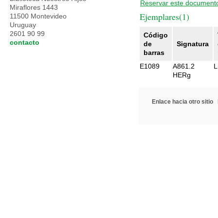
Reservar este document
Miraflores 1443
Ejemplares(1)
11500 Montevideo
Uruguay
2601 90 99
Código
contacto
de
Signatura
barras
E1089
A861.2
L
HERg
Enlace hacia otro sitio