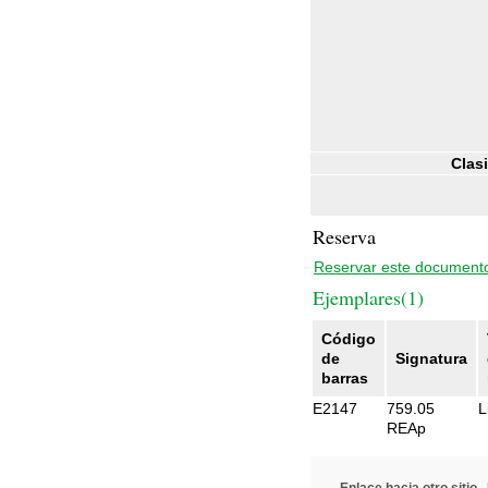
Clasi
Reserva
Reservar este document
Ejemplares(1)
Código
de
Signatura
barras
E2147
759.05
L
REAp