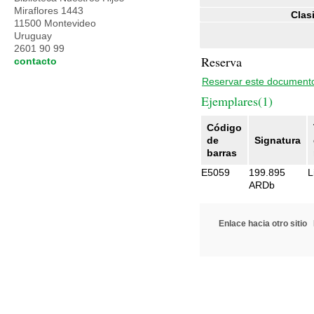
Miraflores 1443
Clas
11500 Montevideo
Uruguay
2601 90 99
Reserva
contacto
Reservar este document
Ejemplares(1)
Código
de
Signatura
barras
E5059
199.895
L
ARDb
Enlace hacia otro sitio